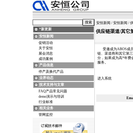
安恒新闻
/
安恒新闻
/
*
新更新
供应链渠道/其它
安恒新闻
促销活动
关于安恒
受邀成为ABOS成员
展会消息
链、渠道商和其它第三
分，如果成为高
*
年费
成功案例
服务。
产品信息
停产及换代产品
业界动态
进入系统
技术支持与文章
FAQ产品常见问题
demo演示与培训
Em
行业标准
相关业务
管网监控