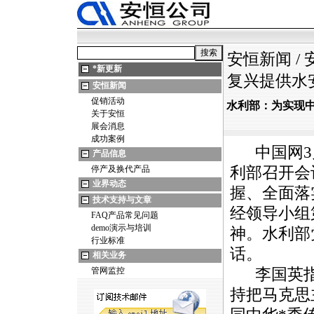
安恒新闻
/
*
新更新
复兴提供水
安恒新闻
促销活动
水利部：为实现
关于安恒
展会消息
成功案例
中国网3月
产品信息
停产及换代产品
利部召开会
业界动态
握、全面落
技术支持与文章
经领导小组
FAQ产品常见问题
demo演示与培训
神。水利部
行业标准
话。
相关业务
管网监控
李国英指出
持把马克思