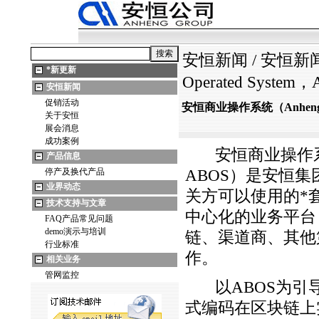
安恒新闻
/
安恒新
*
新更新
Operated System
安恒新闻
促销活动
安恒商业操作系统（Anheng Bus
关于安恒
展会消息
成功案例
安恒商业操作系统（Anh
产品信息
停产及换代产品
ABOS）是安恒集
业界动态
关方可以使用的
*
技术支持与文章
中心化的业务平台
FAQ产品常见问题
demo演示与培训
链、渠道商、其他
行业标准
作。
相关业务
管网监控
以ABOS为引导
式编码在区块链上