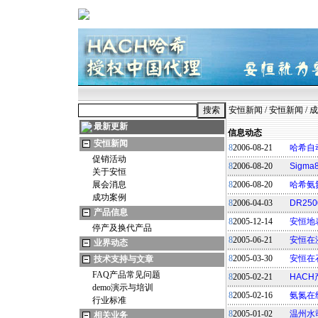
安恒新闻
/
安恒新闻
/
成
最新更新
信息动态
安恒新闻
8
2006-08-21
哈希自
促销活动
8
2006-08-20
Sig
关于安恒
展会消息
8
2006-08-20
哈希氨
成功案例
8
2006-04-03
DR2
产品信息
8
2005-12-14
安恒地
停产及换代产品
8
2005-06-21
安恒在
业界动态
8
2005-03-30
安恒在
技术支持与文章
FAQ产品常见问题
8
2005-02-21
HAC
demo演示与培训
8
2005-02-16
氨氮在
行业标准
8
2005-01-02
温州水
相关业务