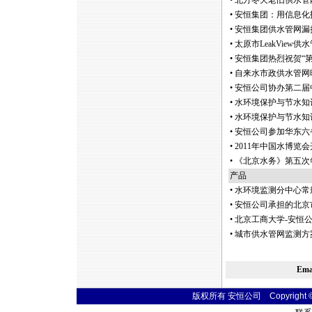
•
北方冬天老旧供水管
•
安恒集团：用信息化
•
安恒集团供水管网漏
•
太原市LeakVie
•
安恒集团热烈祝贺“
•
自来水市政供水管网
•
安恒公司协办第二届
•
水环境保护与节水知
•
水环境保护与节水知
•
安恒公司参加华东六
•
2011年中国水博
•
《北京水务》第五次
产品
•
水环境监测分中心常
•
安恒公司承担的北京市
•
北京工商大学-安恒
•
城市供水管网监测方
Em
版权所有 安恒公司 Copyright © 20