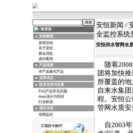
安恒新闻
/
*
新更新
全监控系统
安恒新闻
促销活动
安恒供水管网水
关于安恒
展会消息
成功案例
随着200
产品信息
停产及换代产品
团将加快推
业界动态
所覆盖的地
技术支持与文章
自来水集团
FAQ产品常见问题
demo演示与培训
程。安恒公
行业标准
管网水质安
相关业务
管网监控
自2003