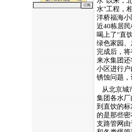
水"以来，
水"工程，
洋桥福海小
近40栋居
喝上了"直
绿色家园、
完成后，将
来水集团还
小区进行户
锈蚀问题，
从北京城市
集团各水厂
到直饮的标
的是那些密
支路管网由