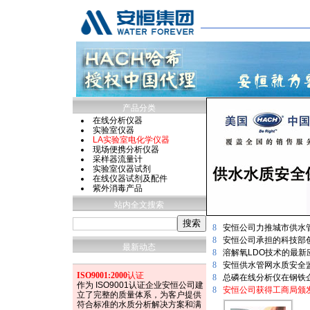
产品分类
在线分析仪器
实验室仪器
LA实验室电化学仪器
现场便携分析仪器
采样器流量计
实验室仪器试剂
在线仪器试剂及配件
紫外消毒产品
站内全文搜索
8
安恒公司力推城市供水
8
安恒公司承担的科技部
最新动态
8
溶解氧LDO技术的最
8
安恒供水管网水质安全
ISO9001:2000
认证
8
总磷在线分析仪在钢铁
作为 ISO9001认证企业安恒公司建
8
安恒公司获得工商局颁发
立了完整的质量体系，为客户提供
符合标准的水质分析解决方案和满