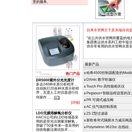
意的服务。
自来水管网主干及末端自动
"在公共供水管网所覆盖的地
集团奥运供水系列工程中提出
供非常有用的供水管网水质
最新产品
哈希4500控制器配套的Modbus
热门产品
DXmic 数字听漏仪
DR5000紫外分光光度计
多达240种水质分析程序，
Touch Pro 高性能相关仪
自动执行20余种水质分析程
序，无需人工对仪器进行任
Pegasus+智能远程设置的
何操作……
PR 可调式减压阀
[详细]
AC 抗气蚀控制系统
LDO无膜溶解氧分析仪
ZS Z型过滤器
HACH公司的LDO传感器采
新歌卷帘式隔膜水力减压阀
用的是荧光法测量溶解氧，
突破了50多年来一直采用的
Polymetron 9610sc 在线硅..
传统电极法测试技术……