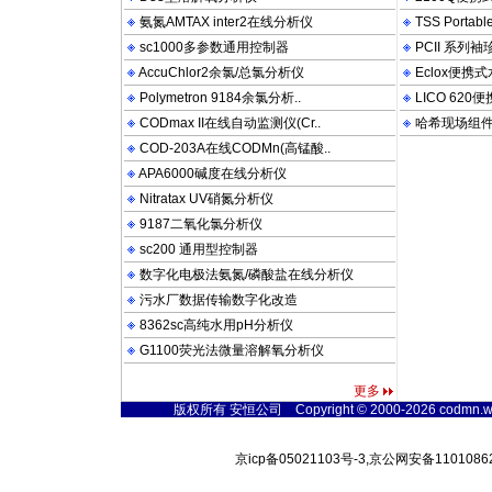
氨氮AMTAX inter2在线分析仪
TSS Porta
sc1000多参数通用控制器
PCII 系列
AccuChlor2余氯/总氯分析仪
Eclox便携
Polymetron 9184余氯分析..
LICO 62
CODmax II在线自动监测仪(Cr..
哈希现场组
COD-203A在线CODMn(高锰酸..
APA6000碱度在线分析仪
Nitratax UV硝氮分析仪
9187二氧化氯分析仪
sc200 通用型控制器
数字化电极法氨氮/磷酸盐在线分析仪
污水厂数据传输数字化改造
8362sc高纯水用pH分析仪
G1100荧光法微量溶解氧分析仪
更多
版权所有 安恒公司 Copyright © 2000-2026 codmn.water
京icp备05021103号-3,京公网安备11010862