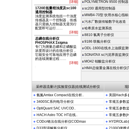
[详细]
POLYMETRON 9500 控制器
1720E低量程浊度及sc100
sc200 通用型控制器
通用控制器
MWB4-70型 饮用水核心指标
浊度监测系统包括一个浊度
传感器及一个控制器，传感
污水厂数据传输数字化改造
器只需插入控制器无需另行
配置即可运行……
哈希原水监测系统
[详细]
8810 氯离子分析仪
总磷在线分析仪
9186 联氨分析仪
PHOSPHAX Σsigma
专门为测量总磷和正磷酸盐
ODL-1600在线水上油膜监
浓度而设计的在线分析仪，
它能安全可靠地应用于总磷
SONATAX sc污泥界面监测仪
的连续测量过程……
MO42 钼酸盐分析仪
[详细]
MAX COM PACT 2100N 2100P 2100AN DRB200 FT660 LDO OTT HYDROLAB P
HMA总镍重金属在线分析仪(TN
采样器流量计|实验室仪器|在线测试分析仪
现
氨氮Amtax Compact在线分析..
美国Hach多
3400SC系列电导分析仪
常规五参数监测
OptiQuant SAC UVCOD..
常规五参数监测
HACH Astro TOC HT在线..
常规五参数|Hy
CODcr铬法在线分析仪CODmax
HYDROLa
D33型溶解氧分析仪
2100Q便携