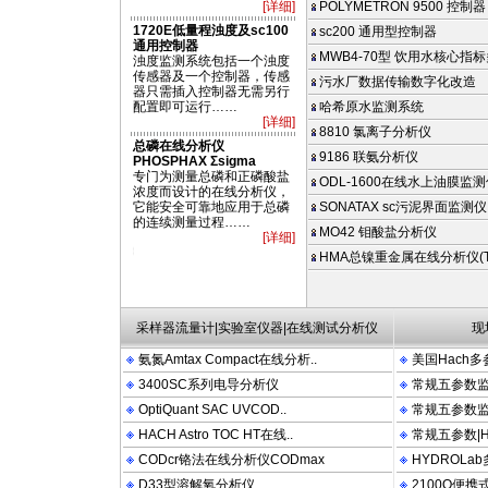
[详细]
POLYMETRON 9500 控制器
1720E低量程浊度及sc100
sc200 通用型控制器
通用控制器
MWB4-70型 饮用水核心指标
浊度监测系统包括一个浊度
传感器及一个控制器，传感
污水厂数据传输数字化改造
器只需插入控制器无需另行
配置即可运行……
哈希原水监测系统
[详细]
8810 氯离子分析仪
总磷在线分析仪
9186 联氨分析仪
PHOSPHAX Σsigma
专门为测量总磷和正磷酸盐
ODL-1600在线水上油膜监
浓度而设计的在线分析仪，
它能安全可靠地应用于总磷
SONATAX sc污泥界面监测仪
的连续测量过程……
MO42 钼酸盐分析仪
[详细]
PACT 2100N 2100P 2100AN DRB200 FT660 LDO OTT HYDROLAB PHOSPHAX 
HMA总镍重金属在线分析仪(TN
采样器流量计|实验室仪器|在线测试分析仪
现
氨氮Amtax Compact在线分析..
美国Hach多
3400SC系列电导分析仪
常规五参数监测
OptiQuant SAC UVCOD..
常规五参数监测
HACH Astro TOC HT在线..
常规五参数|Hy
CODcr铬法在线分析仪CODmax
HYDROLa
D33型溶解氧分析仪
2100Q便携