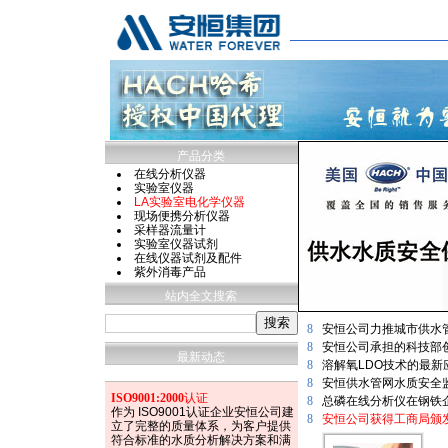
产品分类
在线分析仪器
实验室仪器
LA实验室电化学仪器
现场便携分析仪器
采样器流量计
实验室仪器试剂
在线仪器试剂及配件
紫外消毒产品
站内全文搜索
8
安恒公司力推城市供水
8
安恒公司承担的科技部
最新动态
8
溶解氧LDO技术的最
8
安恒供水管网水质安全
ISO9001:2000
认证
8
总磷在线分析仪在钢铁
作为 ISO9001认证企业安恒公司建
8
安恒公司获得工商局颁发
立了完整的质量体系，为客户提供
符合标准的水质分析解决方案和满