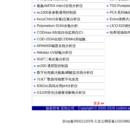
氨氮AMTAX inter2在线分析仪
TSS Porta
sc1000多参数通用控制器
PCII 系列
AccuChlor2余氯/总氯分析仪
Eclox便携
Polymetron 9184余氯分析..
LICO 62
CODmax II在线自动监测仪(Cr..
哈希现场组
COD-203A在线CODMn(高锰酸..
APA6000碱度在线分析仪
Nitratax UV硝氮分析仪
9187二氧化氯分析仪
sc200 通用型控制器
数字化电极法氨氮/磷酸盐在线分析仪
污水厂数据传输数字化改造
8362sc高纯水用pH分析仪
G1100荧光法微量溶解氧分析仪
更多
版权所有 安恒公司 Copyright © 2000-2026 codmn.water
京icp备05021103号-3,京公网安备11010862