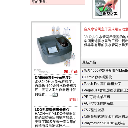
意的服务。
自来水管网主干及末端自动
"在公共供水管网所覆盖的地
集团奥运供水系列工程中提出
供非常有用的供水管网水质
最新产品
哈希4500控制器配套的Modbus
热门产品
DXmic 数字听漏仪
DR5000紫外分光光度计
多达240种水质分析程序，
Touch Pro 高性能相关仪
自动执行20余种水质分析程
序，无需人工对仪器进行任
Pegasus+智能远程设置的
何操作……
PR 可调式减压阀
[详细]
AC 抗气蚀控制系统
LDO无膜溶解氧分析仪
ZS Z型过滤器
HACH公司的LDO传感器采
新歌卷帘式隔膜水力减压阀
用的是荧光法测量溶解氧，
突破了50多年来一直采用的
Polymetron 9610sc 在线硅..
传统电极法测试技术……