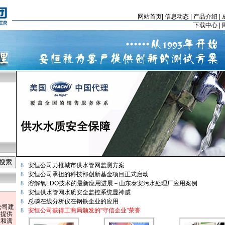
网站首页
|
信息动态
|
产品介绍
|
下载中心
|
8
安恒公司力推城市供水管网监测方案
8
安恒公司承担的科技部创新基金项目正式启动
8
溶解氧LDO技术的最新应用进展－山东泰安污水处理厂应用案例
8
安恒供水管网水质安全监控系统显神威
8
总磷在线分析仪在钢铁企业的应用
公司建
8
安恒公司获得工商局颁发的“守信企业”荣誉
户提供
案和满