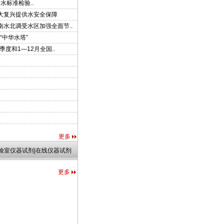
饮用水标准检验..
大复兴提供水安全保障
南水北调受水区加强全面节..
“中华水塔”
季度和1—12月全国..
发光细菌
更多
实验室仪器试剂|在线仪器试剂
更多