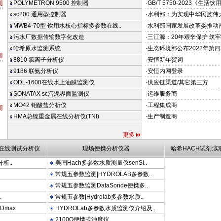
]
POLYMETRON 9500 控制器
·GB/T 5750-2023《生活
sc200 通用型控制器
·水利部：为实现中华民族伟
MWB4-70型 饮用水核心指标多参数在线..
·水利部国家发展改革委推动
污水厂数据传输数字化改造
·三江源：20年艰辛保护 筑牢
哈希原水监测系统
·生态环境部公布2022年第四
]
8810 氯离子分析仪
·安恒新年贺词
9186 联氨分析仪
·安恒内网登录
ODL-1600在线水上油膜监测仪
·供应链渠道/其它第三方
SONATAX sc污泥界面监测仪
·运维服务商
MO42 钼酸盐分析仪
·工程集成商
]
FT660 LDO OTT HYDROLAB PHOSPHAX Sigma910 Sigma980 Sigma950 SS6 
HMA总镍重金属在线分析仪(TNI)
·生产制造商
更多
|在线测试分析仪
现场便携分析仪器
哈希HACH试剂:
分析..
美国Hach多参数水质测量仪senSI..
常规五参数监测|HYDROLAB多参数..
常规五参数监测DataSonde便携多..
.
常规五参数|Hydrolab多参数水质..
Dmax
HYDROLab多参数水质监测仪介绍及..
2100Q便携式浊度仪