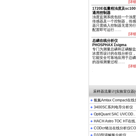
[详细
1720E低量程浊度及sc100
通用控制器
浊度监测系统包括一个浊度
传感器及一个控制器，传感
器只需插入控制器无需另行
配置即可运行……
[详细
总磷在线分析仪
PHOSPHAX Σsigma
专门为测量总磷和正磷酸盐
浓度而设计的在线分析仪，
它能安全可靠地应用于总磷
的连续测量过程……
[详细
DR4000U COD OPTIQUANT ATMAX COM PACT 2100N 2100P 2100AN DRB200 
采样器流量计|实验室仪器
氨氮Amtax Compact在线
3400SC系列电导分析仪
OptiQuant SAC UVCOD..
HACH Astro TOC HT在线.
CODcr铬法在线分析仪CO
D33型溶解氧分析仪