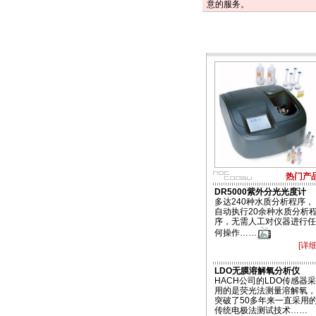
意的服务。
热门产
DR5000紫外分光光度计
多达240种水质分析程序，
自动执行20余种水质分析
序，无需人工对仪器进行任
何操作……
[详细
LDO无膜溶解氧分析仪
HACH公司的LDO传感器采
用的是荧光法测量溶解氧，
突破了50多年来一直采用
传统电极法测试技术……