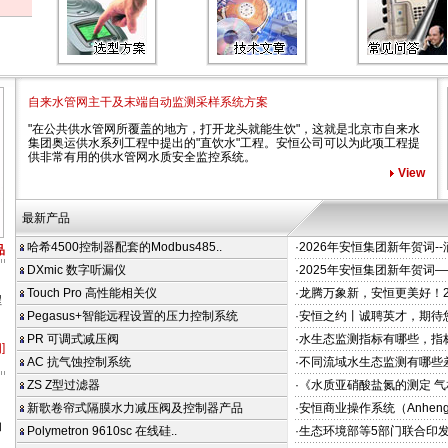
自来水管网主干及末端自动监测采样系统方案
"在公共供水管网所覆盖的地方，打开龙头就能生饮"，这就是北京市自来水
集团奥运供水系列工程中提出的"直饮水"工程。安恒公司可以为此项工程提
供非常有用的供水管网水质安全监控系统。
View
最新产品
哈希4500控制器配套的Modbus485..
·2026年安恒集团新年贺词-
品
DXmic 数字听漏仪
·2025年安恒集团新年贺词
Touch Pro 高性能相关仪
·龙腾万象新，安恒更美好！2
程
Pegasus+智能远程设置的压力控制系统
·安恒之约丨诚聘英才，期待
PR 可调式减压阀
·水生态监测指标有哪些，指
]
AC 抗气蚀控制系统
·不同流域水生态监测有哪些
ZS Z型过滤器
·《水质亚硝酸盐氮的测定 气
新歌卷帘式隔膜水力减压阀及控制器产品
·安恒商业操作系统（Anheng Bu
的
Polymetron 9610sc 在线硅..
·生态环境部等5部门联合印发