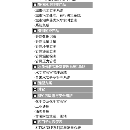
安恒环境科技产品
·
城市供水监测系统
·
城市污水处理厂运行决策系统
·
城市湖库藻类水华实时监测
·
系统集成
管网监控产品
·
管网数据记录
·
管网流量计量
·
管网环境监测
·
管网渗漏监测
·
管网漏损检测
·
管网压力管理
水质分析实验室管理系统LIMS
·
水文实验室管理系统
·
自来水实验室管理系统
选型方案
其它
SPC强吸附与安全清洁
·
化学类及化学实验室
·
工业通用
·
油类专用
·
非吸附防泄漏、围堵
西门子过程仪表
·
SITRANS F系列流量测量仪表