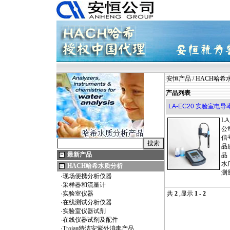
安恒产品
/
HACH哈希
产品列表
LA-EC20 实验室电导
L
公
信
品
最新产品
品
水
HACH哈希水质分析
测
·
现场便携分析仪器
·
采样器和流量计
·
实验室仪器
共
2
,显示
1 - 2
·
在线测试分析仪器
·
实验室仪器试剂
·
在线仪器试剂及配件
·
Trojan特洁安紫外消毒产品