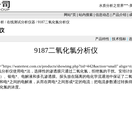
水质分析之世界
***
-
网站
*
页
|
站内搜索
|
信息动态
|
产品介绍
|
分析
/
在线测试分析仪器
/ 9187二氧化氯分析仪
仪
产品特性
|
技术指标
|
选
9187
二氧化氯分析仪
="https://watertest.com.cn/products/showimg.php?iid=442&action=small" align=r
氯分析仪使用电
*
法，选择性的渗透膜只通过二氧化氯，拒绝氯的干扰。安培计
）、银电
*
、电解液和多孔渗透膜。探头放在隔离的电化学流通池中保证了二
和电
*
之间的电解液，从而在两电
*
之间形成
*
定的电流；把电流参数通过转换
化氯的浓度。
er/127.html
er/127.html