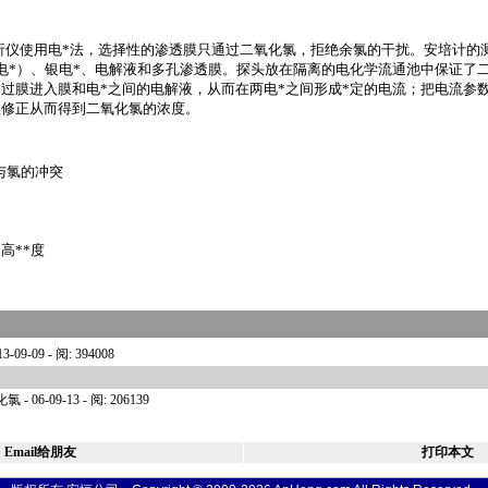
析仪使用电
*
法，选择性的渗透膜只通过二氧化氯，拒绝余氯的干扰。安培计的
电
*
）、银电
*
、电解液和多孔渗透膜。探头放在隔离的电化学流通池中保证了
通过膜进入膜和电
*
之间的电解液，从而在两电
*
之间形成
*
定的电流；把电流参
数修正从而得到二氧化氯的浓度。
与氯的冲突
的高
**
度
13-09-09 - 阅: 394008
化氯
- 06-09-13 - 阅: 206139
Email给朋友
打印本文