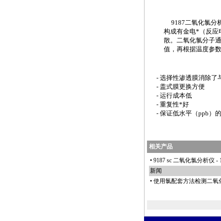
9187
二氧化氯分
构成有金电
*
（反应
散。二氧化氯分子
值，再根据温度参
- 选择性渗透膜消除了
- 盖式膜更换方便
- 运行成本低
- 重复性
*
好
- 保证低水平（ppb）
相关产品
•
9187 sc 二氧化氯分析仪
- 
新闻
•
使用氯配套方法检测二氧