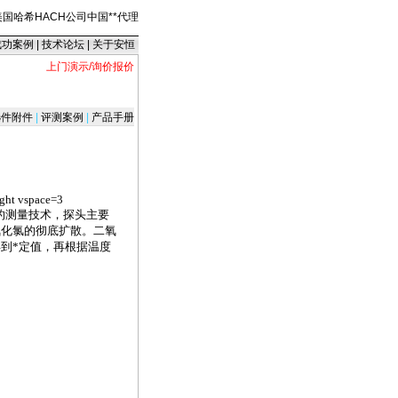
美国哈希HACH公司中国
*
*
代理
成功案例
|
技术论坛
|
关于安恒
上门演示/询价报价
件附件
|
评测案例
|
产品手册
ight vspace=3
的测量技术，探头主要
氧化氯的彻底扩散。二氧
得到
*
定值，再根据温度