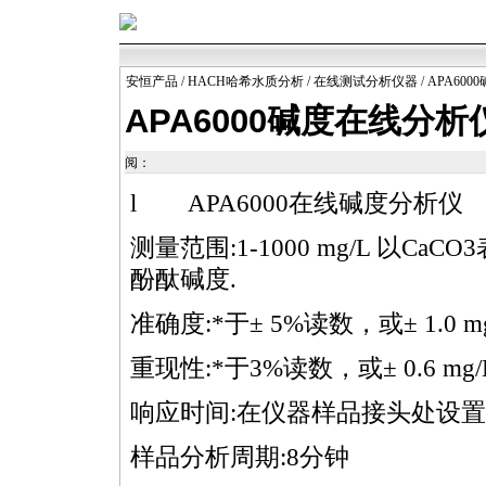
安恒产品
/
HACH哈希水质分析
/
在线测试分析仪器
/ APA60
APA6000碱度在线分析
阅：
l
APA6000
在线碱度分
析仪
测量范围:1-1000 mg/L 以CaCO
酚酞碱度.
准确度:
*
于± 5%读数，或± 1.0 m
重现性:
*
于3%读数，或± 0.6 mg/
响应时间:在仪器样品接头处设置
样品分析周期:8分钟