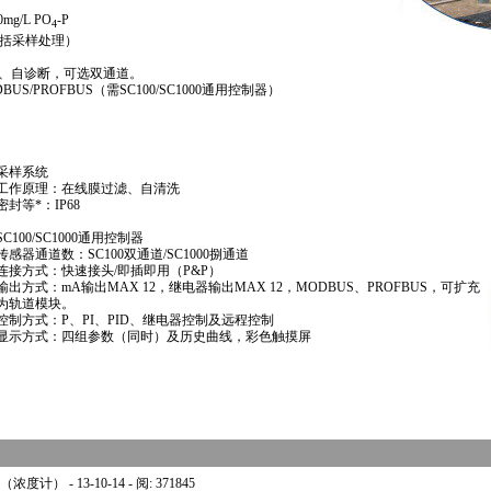
.0mg/L PO
-P
4
括采样处理）
、自诊断，可选双通道。
DBUS/PROFBUS
（需
SC100/
SC1000
通用控制器）
采样系统
工作原理：在线膜过滤、自清洗
密封等
*
：
IP68
SC100/
SC1000
通用控制器
传感器通道数：
SC100
双通道
/
SC1000
捌通道
连接方式：快速接头
/
即插即用（
P&P
）
输出方式：
mA
输出
MAX 12
，继电器输出
MAX 12
，
MODBUS
、
PROFBUS
，可扩充
为轨道模块。
控制方式：
P
、
PI
、
PID
、继电器控制及远程控制
显示方式：四组参数（同时）及历史曲线，彩色触摸屏
（浓度计）
- 13-10-14 - 阅: 371845