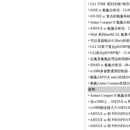
•
GLI 3700E 系列无电
*
电导
•
AISE sc 氨氮分析仪
- 13-0
•
AN-ISE sc 复合的氨氮
•
Amtax Compact II 氨氮分
•
AMTAX sc 氨氮分析仪
- 1
•
HQd 系列IntelliCAL 
•
可以直接输出4-20mA的差
•
GLI 3/4英寸复合pH/ORP
•
GLI差分pH/ORP电
*
- 11-0
•
总氮及氨氮处理达标很困
•
NH4D sc 氨氮分析仪
- 08-
•
sc1000多参数通用控制器
-
•
氨氮AMTAX inter2在线
•
氨氮Amtax Compact在线
新闻
•
Amtaxt Compact II
•
在sc1000上，AMTAX
•
sc1000能连接几个AMTAX 
•
AMTAX sc 和 PHOS
•
AMTAX sc 和 PHO
•
AMTAX sc 和 PHOSP