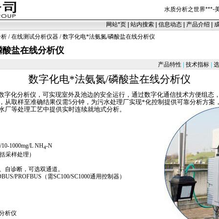
水质分析之世界
***
-
网站
*
页
|
站内搜索
|
信息动态
|
产品介绍
|
分析
/
在线测试分析仪器
/ 数字化电
*
法氨氮/磷酸盐在线分析仪
磷酸盐在线分析仪
产品特性
|
技术指标
|
选
数字化电
*
法氨氮
/
磷酸盐在线分析仪
数字化分析仪，可实现室外及池边的安全运行，通过数字化通信技术方便组态
，从取样至准确结果仅需
5
分钟，为污水处理厂实现
*
化控制提供可靠分析方案
水厂等处理工艺中提供实时连续就地式分析。
）
00/10-1000mg/L NH
-N
4
括采样处理）
、自诊断，可选双通道。
DBUS/PROFBUS
（需
SC100/
SC1000
通用控制器）
分析仪