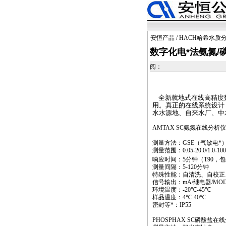
安恒产品
/
HACH哈希水质
数字化电
*
法氨氮/
阅：
全新就地式在线高精度
用。真正的在线系统设计
水水源地、自来水厂、中
AMTAX SC
氨氮在线分析仪
测量方法：
GSE
（气敏电
*
测量范围：
0.05-20.0/1.0-1
响应时间：
5
分钟（
T90
，包
测量间隔：
5-120
分钟
特殊性能：自清洗、自校正
信号输出：
mA/
继电器
/MO
环境温度：
-20
℃
-45
℃
样品温度：
4
℃
-40
℃
密封等
*
：
IP55
PHOSPHAX SC
磷酸盐在线