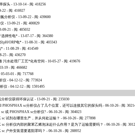
率探头
- 13-10-14 - 阅: 418256
9-22 - 阅: 416927
和硝氮分析仪
- 13-09-22 - 阅: 439600
析仪
- 13-09-21 - 阅: 400829
3-09-21 - 阅: 405032
氨离子选择性电
*
- 13-07-17 - 阅: 364380
分pH/ORP电
*
- 11-08-31 - 阅: 403343
电
*
- 11-08-29 - 阅: 414549
8-25 - 阅: 436270
难 污水处理厂工艺
*
化有空间
- 10-05-27 - 阅: 419676
03-19 - 阅: 466682
 05-03-01 - 阅: 717768
分析仪
- 04-12-12 - 阅: 773924
分析仪
- 04-12-12 - 阅: 1591495
 氨氮在线分析仪获得环保认证
- 13-09-21 - 阅: 235030
 sc 和 PHOSPHAX sc分析仪占了几个位置，还可以连接其它的探头吗
- 06-10-26 - 阅: 3021
sc 或 PHOSPHAX sc分析仪?
- 06-10-26 - 阅: 304023
PHAX sc 试剂在哪里生产，并从何处运输？
- 06-10-26 - 阅: 277898
SPHAX sc 分析仪内部的聚苯乙烯泡沫起什么作用？是为了运输需要吗？
- 06-10-26 - 阅: 301
HAX sc 户外安装需要遮阳罩吗？
- 06-10-26 - 阅: 288952