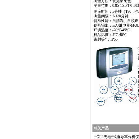
测量方法：双光束比色
测量范围：
0.05-15.0/1.0-50
响应时间：
5
分钟（
T90
，包
测量间隔：
5-120
分钟
特殊性能：自清洗、自校正
信号输出：
mA/
继电器
/MO
环境温度：
-20
℃
-45
℃
样品温度：
4
℃
-40
℃
密封等
*
：
IP55
相关产品
•
GLI 无电
*
式电导率分析仪