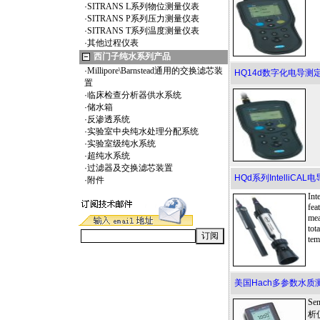
·
SITRANS L系列物位测量仪表
·
SITRANS P系列压力测量仪表
·
SITRANS T系列温度测量仪表
·
其他过程仪表
西门子纯水系列产品
·
Millipore\Barnstead通用的交换滤芯装
HQ14d数字化电导测
置
·
临床检查分析器供水系统
·
储水箱
·
反渗透系统
·
实验室中央纯水处理分配系统
·
实验室级纯水系统
·
超纯水系统
·
过滤器及交换滤芯装置
HQd系列IntelliCAL
·
附件
Int
fea
mea
tot
tem
美国Hach多参数水质测量
S
析