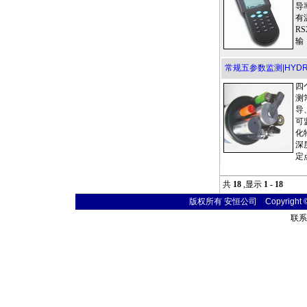
导
有
R
输
常规五参数监测|HYD
四
测
导
可
化
深
定
共
18
,显示
1 - 18
版权所有 安恒公司 Copyright © 20
联系电