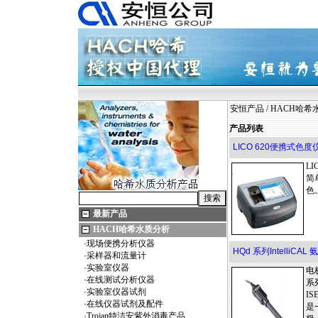
安恒产品
/
HACH哈希
产品列表
LICO 620便携式色度
L
简
色
最新产品
HACH哈希水质分析
·
现场便携分析仪器
HQd 系列IntelliC
·
采样器和流量计
·
实验室仪器
电
·
在线测试分析仪器
系列
·
实验室仪器试剂
I
·
在线仪器试剂及配件
是
·
Trojan特洁安紫外消毒产品