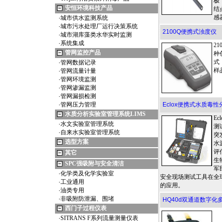
极
安恒环境科技产品
结
感
·
城市供水监测系统
·
城市污水处理厂运行决策系统
2100Q便携式浊度仪
·
城市湖库藻类水华实时监测
·
系统集成
2
管网监控产品
种
式
·
管网数据记录
样
·
管网流量计量
·
管网环境监测
·
管网渗漏监测
·
管网漏损检测
·
管网压力管理
Eclox便携式水质毒性
水质分析实验室管理系统LIMS
E
·
水文实验室管理系统
测
·
自来水实验室管理系统
突
选型方案
水
评
其它
生
SPC强吸附与安全清洁
军
·
化学类及化学实验室
安全现场测试工具在全
·
工业通用
的应用。
·
油类专用
·
非吸附防泄漏、围堵
HQ40d双通道数字化
西门子过程仪表
·
SITRANS F系列流量测量仪表