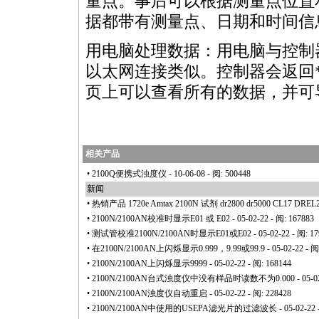
量点。事后可以根据测量点位置
据都带有测量点、日期和时间信
用电脑处理数据：用电脑与控制
以太网连接类似。控制器会返回
页上可以查看所有的数据，并可导出
相关产品
•
2100Q便携式浊度仪
- 10-06-08 - 阅: 500448
新闻
•
热销产品 1720e Amtax 2100N 试剂 dr2800 dr5000 CL17 DREL2
•
2100N/2100AN校准时显示E01 或 E02
- 05-02-22 - 阅: 167883
•
测试管校准2100N/2100AN时显示E01或E02
- 05-02-22 - 阅: 1
•
在2100N/2100AN上闪烁显示0.999，9.99或99.9
- 05-02-22 - 阅
•
2100N/2100AN上闪烁显示9999
- 05-02-22 - 阅: 168144
•
2100N/2100AN台式浊度仪中没有样品时读数不为0.000
- 05-0
•
2100N/2100AN浊度仪自动重启
- 05-02-22 - 阅: 228428
•
2100N/2100AN中使用的USEPA滤光片的过滤波长
- 05-02-22 