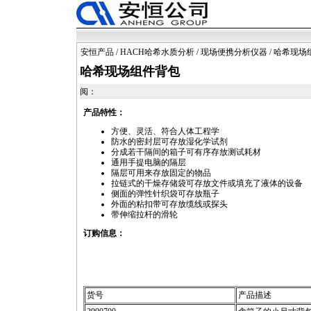
安恒产品
/
HACH哈希水质分析
/
现场便携分析仪器
/ 哈希现场
哈希现场组件背包
阅：
产品特性：
方便、灵活、符合人体工程学
防水的密封层可存放湿化学试剂
分成若干隔间的箱子可有序存放测试耗材
通用手提电脑的隔层
隔层可用来存放固定的物品
拉链式的干燥存储袋可存放文件或填充了液体的设备
侧面的弹性针织袋可存放瓶子
外面的粘扣带可存放缆线或探头
带伸缩拉杆的滑轮
订购信息：
货号
产品描述