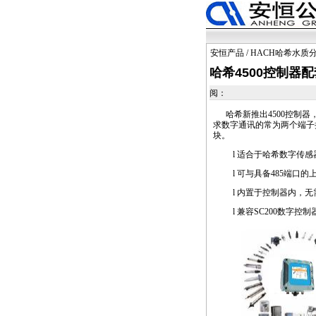
安恒产品
/
HACH哈希水质
哈希4500控制器配
阅：
哈希新推出4500控制器，
求数字通讯的常为两个端子接
块。
l 适合于哈希数字传感
l 可与具备485端口
l 内置于控制器内，
l 兼容SC200数字