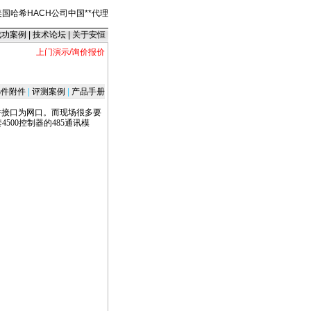
美国哈希HACH公司中国
*
*
代理
成功案例
|
技术论坛
|
关于安恒
上门演示/询价报价
件附件
|
评测案例
|
产品手册
硬件接口为网口。而现场很多要
500控制器的485通讯模