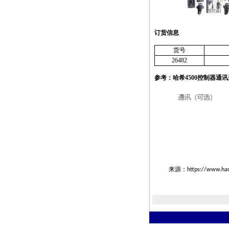
订货信息
货号
26482
参考：哈希
4
500
控制器通讯
来源：
https://www.hac