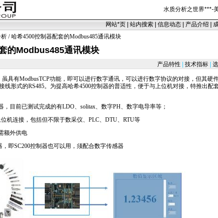
水质分析之世界
***
-
网站
*
页
|
站内搜索
|
信息动态
|
产品介绍
|
分析
/ 哈希4500控制器配套的Modbus485通讯模块
套的Modbus485通讯模块
产品特性
|
技术指标
|
选
虽具有ModbusTCP功能，即可以进行数字通讯，可以进行数字协议的对接，但其
线形式的RS485。为提高哈希4500控制器的普适性，便于与上位机对接，特推出配套4
器，目前已测试完成的有LDO、solitax、数字PH、数字电导率等；
的上位机连接，包括但不限于数采仪、PLC、DTU、RTU等
无需额外供电
控制器，即SC200控制器也可以用，须配合数字传感器