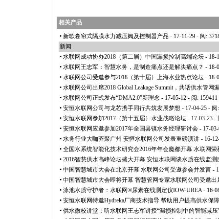
相关产品
•
新歌卷帘式隔膜水力减压阀及控制器产品
- 17-11-29 - 阅: 371
新闻
•
水联网成功协办2018（第二届）中国漏损控制高端论坛
- 18-
•
水联网王志军：智慧水务，是制造痛点还是解决痛点？
- 18-
•
水联网公司受邀参与2018（第十届）上海水业热点论坛
- 18-
•
水联网公司出席2018 Global Leakage Summit，共话供
•
水联网公司正式发布“DMA2.0”新理念
- 17-05-12 - 阅: 159411
•
安恒水联网公司与龙芯携手同行共筑发展梦想
- 17-04-25 - 阅
•
安恒水联网参加2017（第十五届）水业战略论坛
- 17-03-23 -
•
安恒水联网应邀参加2017年全国县镇水务经理研讨会
- 17-03-
•
水务行业大咖齐聚广州 安恒水联网公司发表重磅演讲
- 16-12
•
全国水系统智能化技术研究会2016年年会魔都开幕 水联网荣
•
2016智慧供水高峰论坛盛大开幕 安恒水联网谈水质在线监测
•
中国智慧城市大会在北京开幕 水联网公司受邀参会并发言
- 
•
中国智慧城市大会即将开幕 智慧管网专家水联网公司受邀出
•
泳池水质守护者：水联网®尿素在线测定仪IOW-UREA
- 16-0
•
安恒水联网特邀Hydreka厂商技术指导 帮助用户提高供水保
•
供水微校讲堂：听水联网王志军讲授“漏损控制中的智能减压