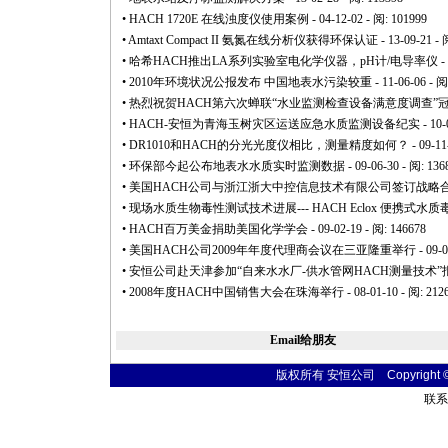
•
HACH 1720E 在线浊度仪使用案例
- 04-12-02 - 阅: 101999
•
Amtaxt Compact II 氨氮在线分析仪获得环保认证
- 13-09-21 - 
•
哈希HACH推出LA系列实验室电化学仪器，pH计/电导率仪
-
•
2010年环境状况公报发布 中国地表水污染较重
- 11-06-06 - 阅
•
热烈祝贺HACH第六次蝉联“水业监测检查设备满意度调查”
•
HACH-安恒为青海玉树灾区运送应急水质监测设备纪实
- 10-
•
DR1010和HACH的分光光度仪相比，测量精度如何？
- 09-11
•
环保部今起公布地表水水质实时监测数据
- 09-06-30 - 阅: 136
•
美国HACH公司与浙江浙大中控信息技术有限公司签订战略
•
现场水质生物毒性测试技术进展--- HACH Eclox 便携式水
•
HACH百万美金捐助美国化学学会
- 09-02-19 - 阅: 146678
•
美国HACH公司2009年年度代理商会议在三亚隆重举行
- 09-
•
安恒公司赴天津参加“自来水水厂-供水管网HACH测量技术”
•
2008年度HACH中国销售大会在珠海举行
- 08-01-10 - 阅: 212
Email给朋友
版权所有 安恒公司 Copyright © 20
联系电