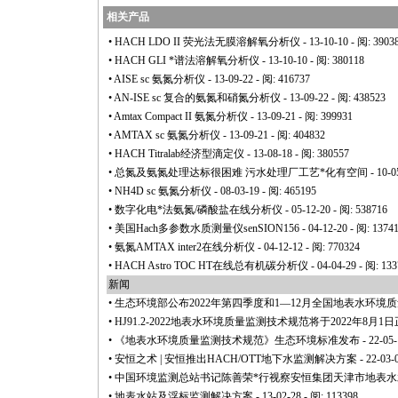
相关产品
•
HACH LDO II 荧光法无膜溶解氧分析仪
- 13-10-10 - 阅: 3903
•
HACH GLI
*
谱法溶解氧分析仪
- 13-10-10 - 阅: 380118
•
AISE sc 氨氮分析仪
- 13-09-22 - 阅: 416737
•
AN-ISE sc 复合的氨氮和硝氮分析仪
- 13-09-22 - 阅: 438523
•
Amtax Compact II 氨氮分析仪
- 13-09-21 - 阅: 399931
•
AMTAX sc 氨氮分析仪
- 13-09-21 - 阅: 404832
•
HACH Titralab经济型滴定仪
- 13-08-18 - 阅: 380557
•
总氮及氨氮处理达标很困难 污水处理厂工艺
*
化有空间
- 10-0
•
NH4D sc 氨氮分析仪
- 08-03-19 - 阅: 465195
•
数字化电
*
法氨氮/磷酸盐在线分析仪
- 05-12-20 - 阅: 538716
•
美国Hach多参数水质测量仪senSION156
- 04-12-20 - 阅: 1374
•
氨氮AMTAX inter2在线分析仪
- 04-12-12 - 阅: 770324
•
HACH Astro TOC HT在线总有机碳分析仪
- 04-04-29 - 阅: 13
新闻
•
生态环境部公布2022年第四季度和1—12月全国地表水环境
•
HJ91.2-2022地表水环境质量监测技术规范将于2022年8月1
•
《地表水环境质量监测技术规范》生态环境标准发布
- 22-05-
•
安恒之术 | 安恒推出HACH/OTT地下水监测解决方案
- 22-03-
•
中国环境监测总站书记陈善荣
*
行视察安恒集团天津市地表水
•
地表水站及浮标监测解决方案
- 13-02-28 - 阅: 113398