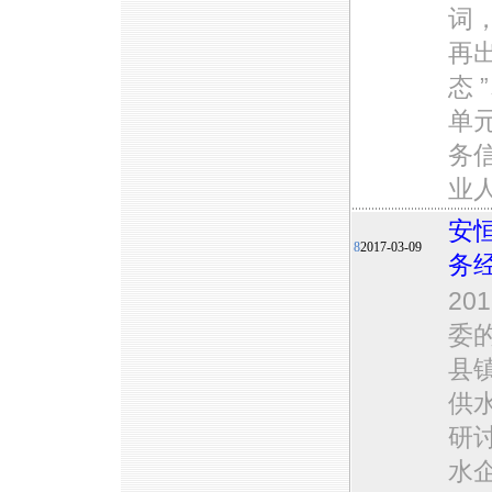
词，
再
态 
单
务
业
安
8
2017-03-09
务
2
委
县
供
研
水