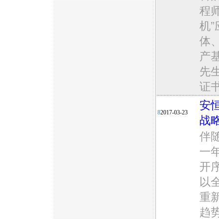
程师
机
体
产
先
证书
安
8
2017-03-23
战
伴随
一
开
以
重
趋