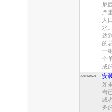
尼
严
人
水
达到
的总
一
个
成
安
8
2016-06-29
如
者
或
务