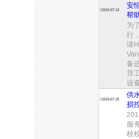
安恒
8
2016-07-24
帮
为
行
请H
Va
备
导
设
供
8
2016-07-20
损
20
服
校