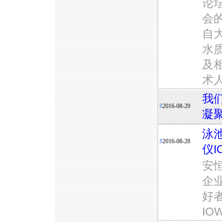
论
会
自
水
及
术
我
8
2016-08-29
凝
泳
8
2016-08-28
仪I
安
企
好
IO