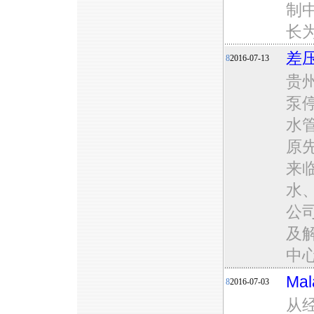
制
长
差
8
2016-07-13
贵
泵
水
原
来
水
公
及
中
Ma
8
2016-07-03
从