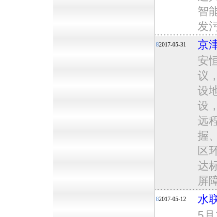
智
发
京
8
2017-05-31
安
议
设
设
远
握
区
达
屏
水联
8
2017-05-12
5月