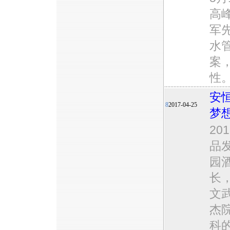
高
军先
水
案
性
安
8
2017-04-25
梦
20
品
园
长
文
杰
科