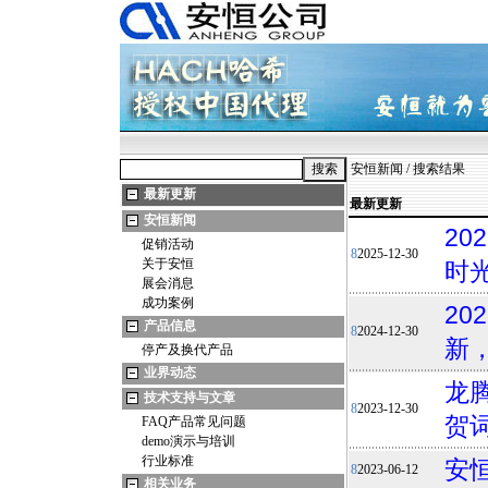
安恒新闻
/ 搜索结果
最新更新
最新更新
安恒新闻
20
促销活动
8
2025-12-30
关于安恒
时
展会消息
成功案例
2
产品信息
8
2024-12-30
新
停产及换代产品
业界动态
龙
技术支持与文章
8
2023-12-30
贺
FAQ产品常见问题
demo演示与培训
行业标准
安
8
2023-06-12
相关业务