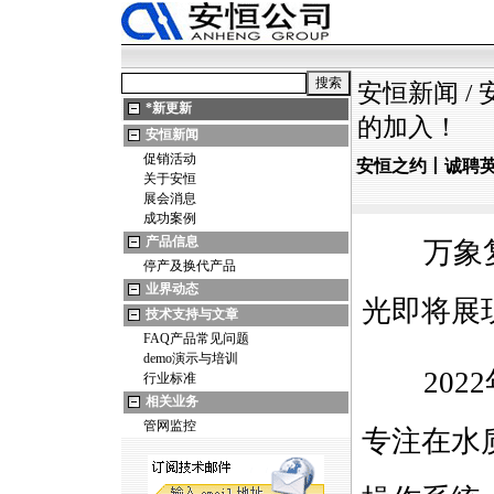
安恒新闻
/
*
新更新
的加入！
安恒新闻
促销活动
安恒之约丨诚聘
关于安恒
展会消息
成功案例
产品信息
万象复苏
停产及换代产品
业界动态
光即将展
技术支持与文章
FAQ产品常见问题
demo演示与培训
2022
行业标准
相关业务
管网监控
专注在水