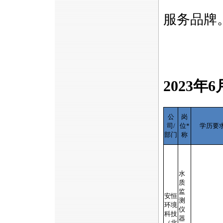
服务品牌
2023年
公
岗
司/
位
*
学历要
部门
称
水
质
监
安恒
测
环境
仪
科技
器
（北