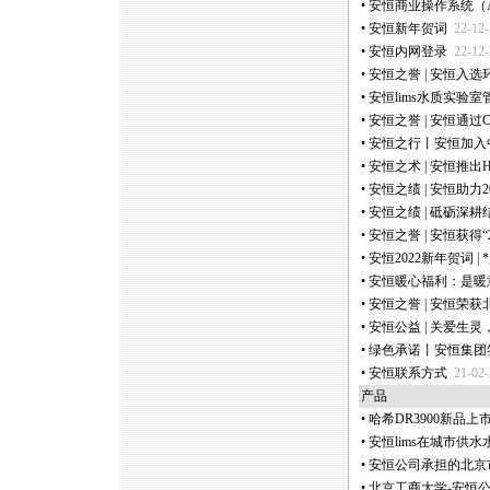
•
安恒商业操作系统（Anheng
•
安恒新年贺词
22-12-
•
安恒内网登录
22-12-
•
安恒之誉 | 安恒入选
•
安恒lims水质实验
•
安恒之誉 | 安恒通过C
•
安恒之行丨安恒加入
•
安恒之术 | 安恒推出
•
安恒之绩 | 安恒助力
•
安恒之绩 | 砥砺深
•
安恒之誉 | 安恒获得“
•
安恒2022新年贺词 |
*
•
安恒暖心福利：是暖
•
安恒之誉 | 安恒荣
•
安恒公益 | 关爱生
•
绿色承诺丨安恒集团
•
安恒联系方式
21-02-
产品
•
哈希DR3900新品
•
安恒lims在城市供
•
安恒公司承担的北京市
•
北京工商大学-安恒