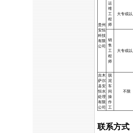
运
维
工
大专或以
程
师
贵州
安恒
科技
销
有限
售
公司
工
大专或以
程
师
吉木
脱
萨尔
泥
县安
车
恒水
间
不限
处理
操
有限
作
公司
工
联系方式