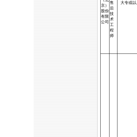
售
大专或以
京）
后
股份
技
有限
术
公司
工
程
师