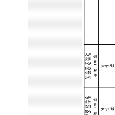
天津
销
安恒
售
环测
工
大专或以
科技
程
有限
师
公司
石家
销
庄鸿
售
淼科
工
大专或以
技有
程