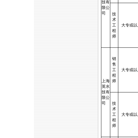
技有
限公
司
技
术
工
大专或以
程
师
销
售
工
大专或以
程
上海
师
英水
技有
限公
司
技
术
工
大专或以
程
师