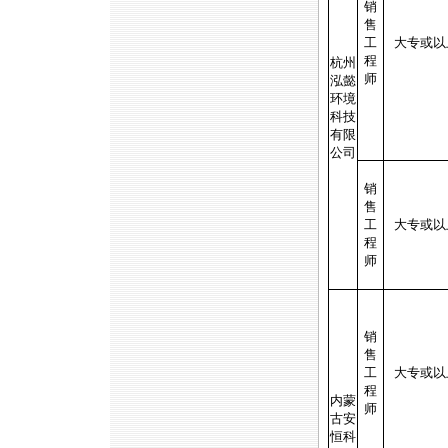
销
售
工
大专或以
程
杭州
师
泓懿
环境
科技
有限
公司
销
售
工
大专或以
程
师
销
售
工
大专或以
程
内蒙
师
古安
恒科