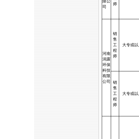
限公
师
司
销
售
工
大专或以
程
河南
师
润露
环保
科技
有限
公司
销
售
工
大专或以
程
师