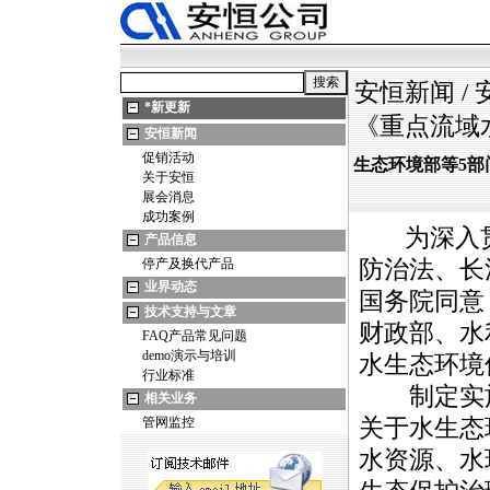
安恒新闻
/
*
新更新
《重点流域
安恒新闻
促销活动
生态环境部等5
关于安恒
展会消息
成功案例
为深入贯
产品信息
停产及换代产品
防治法、长
业界动态
国务院同意
技术支持与文章
财政部、水
FAQ产品常见问题
demo演示与培训
水生态环境
行业标准
制定实施
相关业务
管网监控
关于水生态
水资源、水