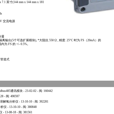
7.1 英寸(144 mm x 144 mm x 181
ls
0V 交流电源
冷凝
mA隔离输出(5个可选扩展模块),
*
大阻抗 550 Ω , 精度: 25°C 时为 FS（20mA）的
范围内为 FS 的 +/- 0.5%。
和管道式
bus485通讯模块
- 23-02-02 - 阅: 160442
-28 - 阅: 490597
无膜溶解氧分析仪
- 13-10-10 - 阅: 392281
分析仪
- 13-10-10 - 阅: 380848
定仪
- 13-08-18 - 阅: 381561