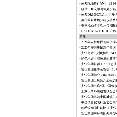
•
哈希现场组件背包
- 13-08
•
哈希COD化学需氧量分析
•
哈希DR3900新品上市 
•
美国哈希水质分析仪器系
•
美国Hach多参数水质测量仪s
•
HACH Astro TOC H
新闻
•
2026年安恒集团新年贺词
•
2025年安恒集团新年贺
•
安恒之术 | 安恒推出HAC
•
绿色承诺丨安恒集团签署
•
安恒集团获得 ITSS信
•
安恒集团董事长寄语
- 16-
•
安恒集团简介
- 16-06-04 -
•
安恒集团出席第八届生态
•
安恒集团出席
*
届中国节
•
北京大学环境校友联合会
•
安恒集团当选中国城镇供
•
中国仪器仪表行业协会高
•
哈希经销商技能比拼 安
•
安恒集团中标贵阳两湖
*