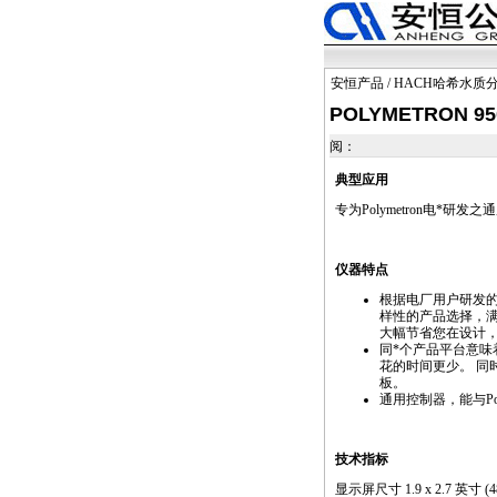
安恒产品
/
HACH哈希水质
POLYMETRON 9
阅：
典型应用
专为Polymetron电
*
研发之通
仪器特点
根据电厂用户研发
样性的产品选择，
大幅节省您在设计
同
*
个产品平台意味
花的时间更少。 同
板。
通用控制器，能与Poly
技术指标
显示屏尺寸 1.9 x 2.7 英寸 (48