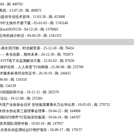
-04 - 阅: 449701
系统
- 13-07-29 - 阅: 409071
安恒提供专业技术咨询
- 11-03-30 - 阅: 415608
列中文操作手册下载
- 05-01-03 - 阅: 1743146
enSION156
- 04-12-20 - 阅: 1378465
T在线总有机碳分析仪
- 04-04-29 - 阅: 1341325
--滴水润万物，时光赋常新
- 25-12-30 - 阅: 76424
词——务实创新，期待未来
- 24-12-30 - 阅: 792873
H/OTT地下水监测解决方案
- 22-03-02 - 阅: 87659
“保护自然，人人有责”行动纲领
- 21-06-06 - 阅: 235700
息技术服务标准符合性证书
- 20-10-19 - 阅: 244415
06-04 - 阅: 116310
 阅: 134139
补偿国际研讨会
- 19-12-12 - 阅: 282370
水论坛
- 19-12-08 - 阅: 255361
环境产业座谈会召开 安恒集团董事长万众华出席
- 19-05-05 - 阅: 279732
水排水协会第三届理事会理事
- 19-04-22 - 阅: 164968
*
顾问闫增序
*
行莅临安恒集团
- 19-04-16 - 阅: 144707
恒技术团队强势夺魁
- 19-03-10 - 阅: 147957
库水质自动监测站运行维护项目
- 18-09-17 - 阅: 179157