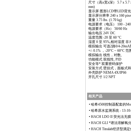
尺寸（高x宽x深） 5.7 x 5.7 x 
mm)
显示屏 图形LCD带LED背光
显示屏分辨率 240 x 160 pixe
重量 3.75 lbs. (1.70 kg)
电源要求（电压） 100 - 24
电源要求（Hz） 50/60 Hz
输出电压 24V DC
温度范围 -20 至 60 °C
湿度 0 至 95%,相对湿度 非
模拟输出 可选2路0/4-20
+/- 0.1% ，-20°C ~ 60°C 
模拟输出 线性，对数,
功能模式 双线性, PID
安全等
*
双重密码保护
安装方式 壁挂式，面板式
外壳防护 NEMA 4X/IP66
开孔尺寸 1/2 NPT
相关产品
•
哈希4500控制器配套的Mod
•
哈希原水监测系统
- 13-10
•
HACH LDO II 荧光法
•
HACH GLI
*
谱法溶解氧
•
HACH Titralab经济型滴